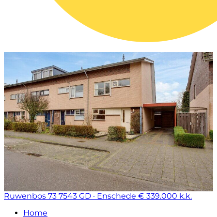
Ruwenbos 73
7543 GD · Enschede
€ 339.000 k.k.
Home