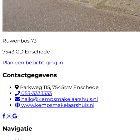
Ruwenbos 73
7543 GD Enschede
Plan een bezichtiging in
Contactgegevens
Parkweg 115, 7545MV Enschede
053-3333333
hallo@kempsmakelaarshuis.nl
www.kempsmakelaarshuis.nl
Navigatie