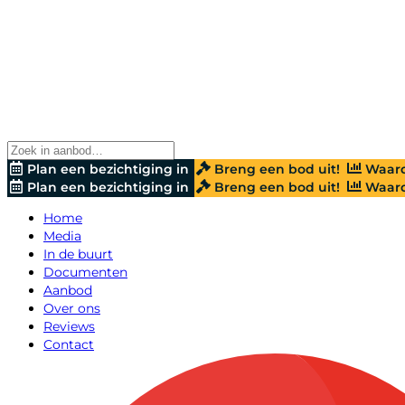
Plan een bezichtiging in
Breng een bod uit!
Waard
Plan een bezichtiging in
Breng een bod uit!
Waard
Home
Media
In de buurt
Documenten
Aanbod
Over ons
Reviews
Contact