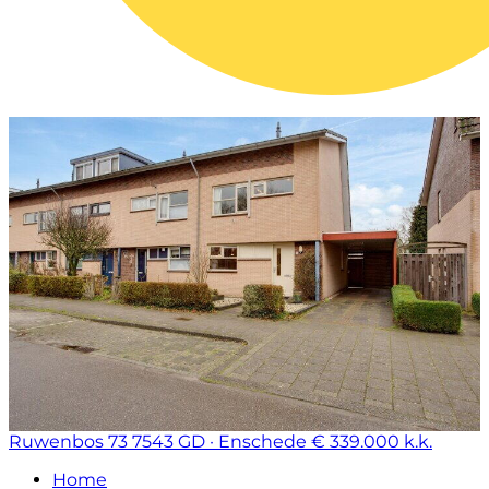
Ruwenbos 73
7543 GD · Enschede
€ 339.000 k.k.
Home